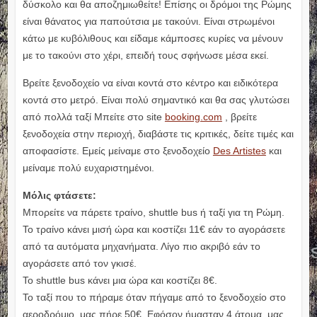
δύσκολο και θα αποζημιωθείτε! Επίσης οι δρόμοι της Ρώμης
είναι θάνατος για παπούτσια με τακούνι. Είναι στρωμένοι
κάτω με κυβόλιθους και είδαμε κάμποσες κυρίες να μένουν
με το τακούνι στο χέρι, επειδή τους σφήνωσε μέσα εκεί.
Βρείτε ξενοδοχείο να είναι κοντά στο κέντρο και ειδικότερα
κοντά στο μετρό. Είναι πολύ σημαντικό και θα σας γλυτώσει
από πολλά ταξί Μπείτε στο site
booking.com
, βρείτε
ξενοδοχεία στην περιοχή, διαβάστε τις κριτικές, δείτε τιμές και
αποφασίστε. Εμείς μείναμε στο ξενοδοχείο
Des Artistes
και
μείναμε πολύ ευχαριστημένοι.
Μόλις φτάσετε:
Μπορείτε να πάρετε τραίνο, shuttle bus ή ταξί για τη Ρώμη.
Το τραίνο κάνει μισή ώρα και κοστίζει 11€ εάν το αγοράσετε
από τα αυτόματα μηχανήματα. Λίγο πιο ακριβό εάν το
αγοράσετε από τον γκισέ.
Το shuttle bus κάνει μια ώρα και κοστίζει 8€.
Το ταξί που το πήραμε όταν πήγαμε από το ξενοδοχείο στο
αεροδρόμιο, μας πήρε 50€. Εφόσον ήμασταν 4 άτομα, μας