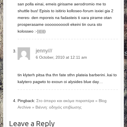
san polla einai, emeis girisame aerodromio me to
shuttle bus! Episis to isitirio kolloseo-forum isxiei gia 2
meres- den mporeis na fadasteis ti xara pirame otan
prosperasame ooooooooooli ekeini tin oura sto
kolosseo :-))))))
jenny///
6 October, 2010 at 12:11 am
tin klyterh pitsa tha thn fate sthn plateia barberini..kai to
kalytero pagwto to exoun oi alysides blue day…
Pingback:
Στο άπειρο και ακόμα παραπέρα » Blog
Archive » Βιέννη: οδηγός επιβίωσης
Leave a Reply