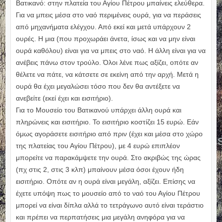
Βατικανό: στην πλατεία του Αγίου Πέτρου μπαίνεις ελεύθερα.
Για να μπεις μέσα στο ναό περιμένεις ουρά, για να περάσεις
από μηχανήματα ελέγχου. Από εκεί και μετά υπάρχουν 2
ουρές. Η μια (που προχωράει άνετα, ίσως και να μην είναι
ουρά καθόλου) είναι για να μπεις στο ναό. Η άλλη είναι για να
ανέβεις πάνω στον τρούλο. Όλοι λένε πως αξίζει, οπότε αν
θέλετε να πάτε, να κάτσετε σε εκείνη από την αρχή. Μετά η
ουρά θα έχει μεγαλώσει τόσο που δεν θα αντέξετε να
ανεβείτε (εκεί έχει και εισιτήριο).
Για το Μουσείο του Βατικανού υπάρχει άλλη ουρά και
πληρώνεις και εισιτήριο. Το εισιτήριο κοστίζει 15 ευρώ. Εάν
όμως αγοράσετε εισιτήριο από πριν (έχει και μέσα στο χώρο
της πλατείας του Αγίου Πέτρου), με 4 ευρώ επιπλέον
μπορείτε να παρακάμψετε την ουρά. Στο ακριβώς της ώρας
(πχ στις 2, στις 3 κλπ) μπαίνουν μέσα όσοι έχουν ήδη
εισιτήριο. Οπότε αν η ουρά είναι μεγάλη, αξίζει. Επίσης να
έχετε υπόψη πως το μουσείο από το ναό του Αγίου Πέτρου
μπορεί να είναι δίπλα αλλά το τετράγωνο αυτό είναι τεράστιο
και πρέπει να περπατήσεις μια μεγάλη ανηφόρα για να