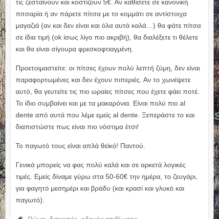
τις ζεσταίνουν και κοστίζουν 5€. Αν καθίσετε σε κανονική
πιτσαρία ή αν πάρετε πίτσα με το κομμάτι σε αντίστοιχα
μαγαζιά (αν και δεν είναι και όλα αυτά καλά…) θα φάτε πίτσα
σε ίδια τιμή (ok ίσως λίγο πιο ακριβή), θα διαλέξετε τι θέλετε
και θα είναι σίγουρα φρεσκοφτιαγμένη.
Προετοιμαστείτε: οι πίτσες έχουν πολύ λεπτή ζύμη, δεν είναι
παραφορτωμένες και δεν έχουν πιπεριές. Αν το χωνέψετε
αυτό, θα γευτείτε τις πιο ωραίες πίτσες που έχετε φάει ποτέ.
Το ίδιο συμβαίνει και με τα μακαρόνια. Είναι πολύ πιο al
dente από αυτά που λέμε εμείς al dente. Ξεπεράστε το και
διαπιστώστε πως είναι πιο νόστιμα έτσι!
Το παγωτό τους είναι απλά θεϊκό! Παντού.
Γενικά μπορείς να φας πολύ καλά και σε αρκετά λογικές
τιμές. Εμείς δίναμε γύρω στα 50-60€ την ημέρα, το ζευγάρι,
για φαγητό μεσημέρι και βράδυ (και κρασί και γλυκό και
παγωτό).
Ρώμη
,
διακοπές
,
οδηγός επιβίωσης