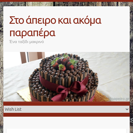
Skip
to
Στο άπειρο και ακόμα
content
παραπέρα
Ένα ταξίδι μακρινό