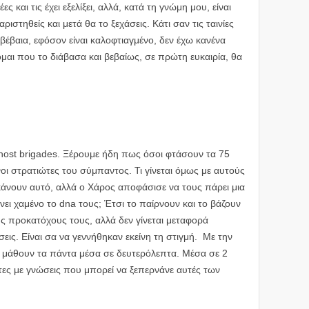
ες και τις έχει εξελίξει, αλλά, κατά τη γνώμη μου, είναι
ριστηθείς και μετά θα το ξεχάσεις. Κάτι σαν τις ταινίες
ς βέβαια, εφόσον είναι καλοφτιαγμένο, δεν έχω κανένα
αι που το διάβασα και βεβαίως, σε πρώτη ευκαιρία, θα
host brigades. Ξέρουμε ήδη πως όσοι φτάσουν τα 75
ι στρατιώτες του σύμπαντος. Τι γίνεται όμως με αυτούς
κάνουν αυτό, αλλά ο Χάρος αποφάσισε να τους πάρει μια
ίνει χαμένο το dna τους; Έτσι το παίρνουν και το βάζουν
ς προκατόχους τους, αλλά δεν γίνεται μεταφορά
εις. Είναι σα να γεννήθηκαν εκείνη τη στιγμή. Με την
α μάθουν τα πάντα μέσα σε δευτερόλεπτα. Μέσα σε 2
ώτες με γνώσεις που μπορεί να ξεπερνάνε αυτές των