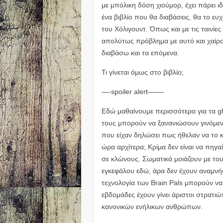
με μπόλικη δόση χιούμορ, έχει πάρει ιδέ
ένα βιβλίο που θα διαβάσεις, θα το ευχα
του Χόλιγουντ. Όπως και με τις ταινίε
απολύτως πρόβλημα με αυτό και χαίρομ
διαβάσω και τα επόμενα.
Τι γίνεται όμως στο βιβλίο;
—-spoiler alert——-
Εδώ μαθαίνουμε περισσότερα για τα g
τους μπορούν να ξανανιώσουν γινόμενο
που είχαν δηλώσει πως ήθελαν να το 
ώρα αρχίτερα; Κρίμα δεν είναι να πηγα
σε κλώνους. Σωματικά μοιάζουν με του
εγκεφάλου εδώ, άρα δεν έχουν αναμνήσ
τεχνολογία των Brain Pals μπορούν ν
εβδομάδες έχουν γίνει άριστοι στρατι
κανονικών ενήλικων ανθρώπων.