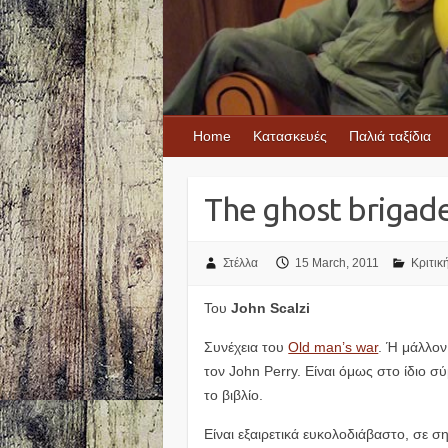
Home
Κατασκευές
Παλιά ταξίδια
The ghost brigad
Στέλλα
15 March, 2011
Κριτικ
Του
John Scalzi
Συνέχεια του
Old man’s war
. Ή μάλλον
τον John Perry. Είναι όμως στο ίδιο σ
το βιβλίο.
Είναι εξαιρετικά ευκολοδιάβαστο, σε ση