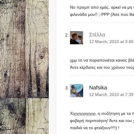
Νο προμπ από εμάς, αρκεί να μη θ
φιλενάδα μου!! ;-ΡΡΡ (Άσε που θ
Στέλλα
12 March, 2010 at 3:4
χμμ το να παραπονιέται κανείς β
Άντε κέρδισες και του χρόνου τού
Nafsika
12 March, 2010 at 7:3
Χιχιχιχιχιιχιχιχι, η συζήτηση με τα
φοβερή περιποίηση! Άντε και του
παιδιά να το φτιάξουν!!!!) !