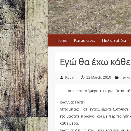
Home
Κατασκευές
Παλιά ταξίδια
Εγώ θα έχω κάθε
Koyan
12 March, 2010
Γενικά
…. τους είπα σήμερα το πρωί όταν πή
Ιωάννα: Γιατί?
Μπαμπάς: Γιατί εχτές, είχατε ξυπνήσει
ετοιμάσατε πρωινό, και με περιποιηθ
κάθε μέρα.
Ιωάννα: Δεν γίνεται, μία μέρα έχει γενέ