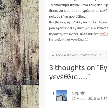
Το απόγευμα πήγαν μόνα τους στο βιβ
διαφωνία ως προς το χρώμα), με καλή
μολυβοθήκη μου βέβαια!!!
Και βέβαια, είχα ΔΥΟ γλυκά. Η καλή α
μου έφτιαξε ΔΥΟ γλυκά (και ένα καταπλ
κεραστήκατε εχτές), αλλά και ένα
απίθα
Καταπληκτικά γενέθλια 🙂
←
Χρόνια πολλά Κωνσταντίνε μου!
3 thoughts on “
Εγ
γενέθλια….
”
Sophia
12 March, 2010 at 3:3