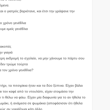
όμενα.
και ο γιατρός βαριότανε, και έτσι την γράψανε την
το χρόνο γενέθλια
υμε εμείς γενέθλια
διακοπές
ν γιαγιά
μερη εκδρομή το σχολείο, να μην χάνουμε το πάρτυ σου
 δεν τρώμε τούρτα
α τον χρόνο γενέθλια?
ρι, τα πιτσιρίκια ήταν και τα δύο ξύπνια. Είχαν βάλει
και τον καφέ από το ντουλάπι, είχαν ετοιμάσει την
τι θέλω να φάω. Είχαν μία διαφωνία για το αν ήθελα το
ωμάκι, ή ανάμεσα σε ψωμάκια (αποφάσισαν ότι ήθελα
κώς αν χρειάζομαι κάτι άλλο.