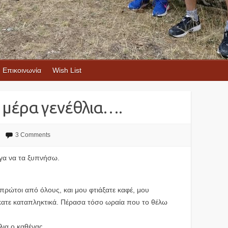
Επικοινωνία
Wish List
 μέρα γενέθλια….
3 Comments
γα να τα ξυπνήσω.
 πρώτοι από όλους, και μου φτιάξατε καφέ, μου
ήκατε καταπληκτικά. Πέρασα τόσο ωραία που το θέλω
θλια ο καθένας.