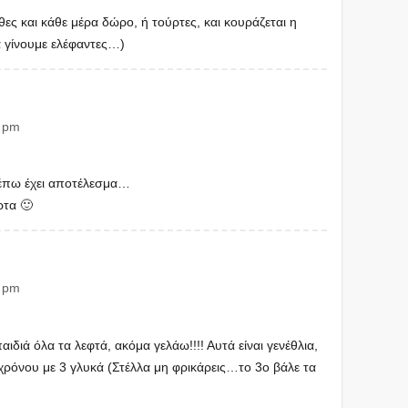
ες και κάθε μέρα δώρο, ή τούρτες, και κουράζεται η
α γίνουμε ελέφαντες…)
0 pm
λέπω έχει αποτέλεσμα…
ρτα 🙂
9 pm
 παιδιά όλα τα λεφτά, ακόμα γελάω!!!! Αυτά είναι γενέθλια,
 χρόνου με 3 γλυκά (Στέλλα μη φρικάρεις…το 3ο βάλε τα