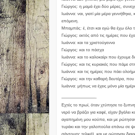
Γιώργος: η μαμά έχει δύο μέρες, συνεχ
Ιωάννα: ναι, γιατί μία μέρα γεννήθηκε, 
επόμενη.
Μπαμπάς: έ, έτσι και εγώ θα έχω όλο 
Γιώργος: εκτός από τις ημέρες που έχο
Ιωάννα: και τα χριστούγεννα
Γιώργος: και το πάσχα
Ιωάννα: και το καλοκαίρι που έχουμε 
Γιώργος: και τις κυριακές που πάμε στη
Ιωάννα: και τις ημέρες που πάει ολοή
Γιώργος: και την καθαρή δευτέρα, που
Ιωάννα: μήπως να έχεις μόνο μία ημέρ
————————-
Εχτές το πρωί, όταν χτύπησε το ξυπνητή
νερό να βράζει για καφέ, είχαν βγάλει 
αγαπημένη μου κούπα, και με ρώτησαν 
τυράκι και την γαλοπούλα επάνω σε ψ
σάντουιτς τελικά), και με ρώταγαν διαρ