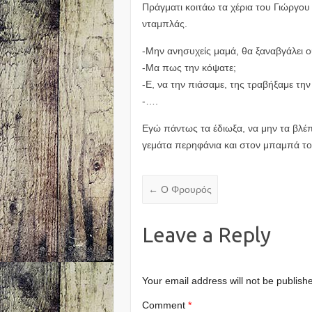
Πράγματι κοιτάω τα χέρια του Γιώργου
νταμπλάς.
-Μην ανησυχείς μαμά, θα ξαναβγάλει 
-Μα πως την κόψατε;
-Ε, να την πιάσαμε, της τραβήξαμε την
-….
Εγώ πάντως τα έδιωξα, να μην τα βλέ
γεμάτα περηφάνια και στον μπαμπά του
←
Ο Φρουρός
Leave a Reply
Your email address will not be publish
Comment
*