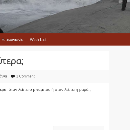
Επικοινωνία
Wish List
ύτερα;
άννα
1 Comment
ρα, όταν λείπει ο μπαμπάς ή όταν λείπει η μαμά;;