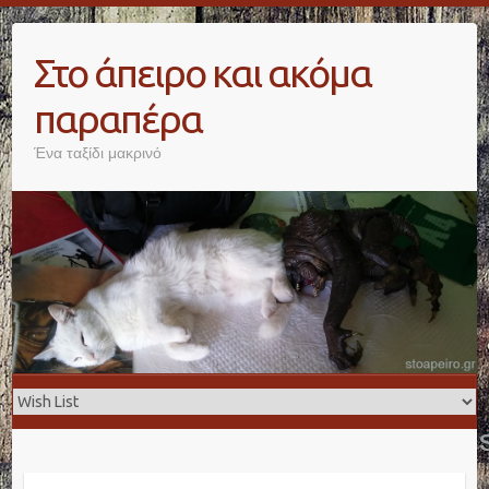
Skip
to
Στο άπειρο και ακόμα
content
παραπέρα
Ένα ταξίδι μακρινό