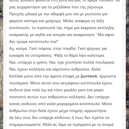
αυτές γυάλισε φαίνεται στη γάτα και μας το έφερε πεσκέσι, να
μας ευχαριστήσει για τα μεζεδάκια που της ρίχνουμε.
Προχτές μίλαγα με την αδερφή μου και με ρωτούσε για
φαγητά νόστιμα και γρήγορα. Μόλις ανέφερα τη λέξη
κοτόπουλο, το πρόσωπό της πήρε μια έκφραση έκπληξης
ανάμεικτης με αηδία και απορία και αναφώνησε: “Μα αφού
δεν τρώμε κοτόπουλο πια!”
Αχ, κόσμε. Γιατί πέφτεις στην παγίδα; Γιατί ψάχνεις για
ευκαιρία να υστεριάσεις; Ψάξε το θέμα λίγο καλύτερα.
Ναι, υπάρχει η γρίπη. Ναι, έχει χτυπήσει πολλά πουλερικά.
Ναι, έχουν κολλήσει και κάμποσοι ανθρώποι. Αλλά:
Κολλάει μόνο από την άμεση επαφή με
ζωντανά
, άρρωστα
πουλερικά. Μόνο αυτοί που εκτρέφουν κοτόπουλα έχουν
κίνδυνο (και πάλι όχι και τόσο μεγάλο γιατί ένα μικρό
ποσοστό αυτών των ανθρώπων κόλλησε). Δεν υπάρχει
κανείς κινδυνος από καλά μαγειρεμένα κοτόπουλα. Μόνο
άνθρωποι στην Ασία έχουν μέχρι στιγμής αρρωστήσει.
Δε λέω πως δεν υπάρχει κίνδυνος ή πως δεν πρέπει να
ενημερωνώμαστε. Αλλά ας λέμε να πράγματα με το όνομά