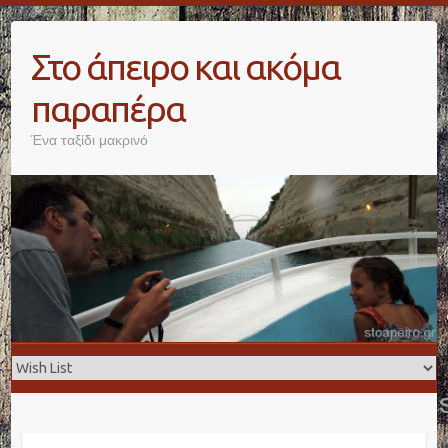
Skip
to
Στο άπειρο και ακόμα
content
παραπέρα
Ένα ταξίδι μακρινό