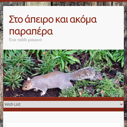
Skip
to
Στο άπειρο και ακόμα
content
παραπέρα
Ένα ταξίδι μακρινό