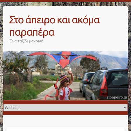
Skip
to
Στο άπειρο και ακόμα
content
παραπέρα
Ένα ταξίδι μακρινό