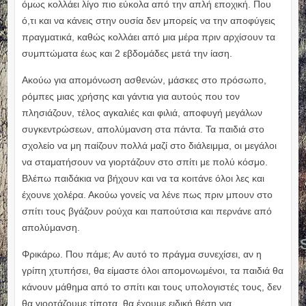
όμως κολλάει λίγο πιο εύκολα από την απλή εποχική. Που
ό,τι και να κάνεις στην ουσία δεν μπορείς να την αποφύγεις
πραγματικά, καθώς κολλάει από μια μέρα πριν αρχίσουν τα
συμπτώματα έως και 2 εβδομάδες μετά την ίαση.
Ακούω για απομόνωση ασθενών, μάσκες στο πρόσωπο,
ρόμπες μιας χρήσης και γάντια για αυτούς που τον
πλησιάζουν, τέλος αγκαλιές και φιλιά, αποφυγή μεγάλων
συγκεντρώσεων, απολύμανση στα πάντα. Τα παιδιά στο
σχολείο να μη παίζουν πολλά μαζί στο διάλειμμα, οι μεγάλοι
να σταματήσουν να γιορτάζουν στο σπίτι με πολύ κόσμο.
Βλέπω παιδάκια να βήχουν και να τα κοιτάνε όλοι λες και
έχουνε χολέρα. Ακούω γονείς να λένε πως πριν μπουν στο
σπίτι τους βγάζουν ρούχα και παπούτσια και περνάνε από
απολύμανση.
Φρικάρω. Που πάμε; Αν αυτό το πράγμα συνεχίσει, αν η
γρίπη χτυπήσει, θα είμαστε όλοι απομονωμένοι, τα παιδιά θα
κάνουν μάθημα από το σπίτι και τους υπολογιστές τους, δεν
θα γιορτάζουμε τίποτα, θα έχουμε ειδική θέση για