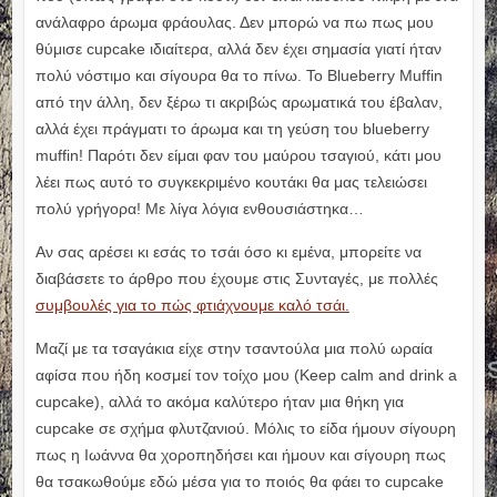
ανάλαφρο άρωμα φράουλας. Δεν μπορώ να πω πως μου
θύμισε cupcake ιδιαίτερα, αλλά δεν έχει σημασία γιατί ήταν
πολύ νόστιμο και σίγουρα θα το πίνω. Το Blueberry Muffin
από την άλλη, δεν ξέρω τι ακριβώς αρωματικά του έβαλαν,
αλλά έχει πράγματι το άρωμα και τη γεύση του blueberry
muffin! Παρότι δεν είμαι φαν του μαύρου τσαγιού, κάτι μου
λέει πως αυτό το συγκεκριμένο κουτάκι θα μας τελειώσει
πολύ γρήγορα! Με λίγα λόγια ενθουσιάστηκα…
Αν σας αρέσει κι εσάς το τσάι όσο κι εμένα, μπορείτε να
διαβάσετε το άρθρο που έχουμε στις Συνταγές, με πολλές
συμβουλές για το πώς φτιάχνουμε καλό τσάι.
Μαζί με τα τσαγάκια είχε στην τσαντούλα μια πολύ ωραία
αφίσα που ήδη κοσμεί τον τοίχο μου (Keep calm and drink a
cupcake), αλλά το ακόμα καλύτερο ήταν μια θήκη για
cupcake σε σχήμα φλυτζανιού. Μόλις το είδα ήμουν σίγουρη
πως η Ιωάννα θα χοροπηδήσει και ήμουν και σίγουρη πως
θα τσακωθούμε εδώ μέσα για το ποιός θα φάει το cupcake