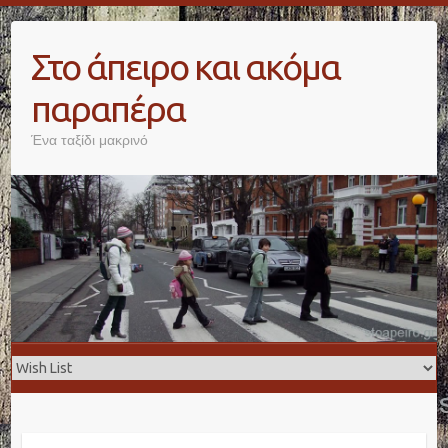
Skip
to
Στο άπειρο και ακόμα
content
παραπέρα
Ένα ταξίδι μακρινό