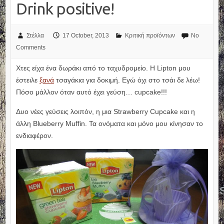
Drink positive!
Στέλλα
17 October, 2013
Κριτική προϊόντων
No
Comments
Χτες είχα ένα δωράκι από το ταχυδρομείο. Η Lipton μου
έστειλε
ξανά
τσαγάκια για δοκιμή. Εγώ όχι στο τσάι δε λέω!
Πόσο μάλλον όταν αυτό έχει γεύση… cupcake!!!
Δυο νέες γεύσεις λοιπόν, η μια Strawberry Cupcake και η
άλλη Blueberry Muffin. Τα ονόματα και μόνο μου κίνησαν το
ενδιαφέρον.