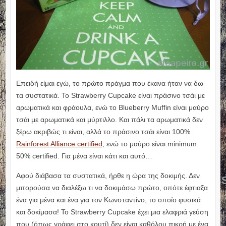
Επειδή είμαι εγώ, το πρώτο πράγμα που έκανα ήταν να δω
τα συστατικά. Το Strawberry Cupcake είναι πράσινο τσάι με
αρωματικά και φράουλα, ενώ το Blueberry Muffin είναι μαύρο
τσάι με αρωματικά και μύρτιλλο. Και πάλι τα αρωματικά δεν
ξέρω ακριβώς τι είναι, αλλά το πράσινο τσάι είναι 100%
Rainforest Alliance certified
, ενώ το μαύρο είναι minimum
50% certified. Για μένα είναι κάτι και αυτό…
Αφού διάβασα τα συστατικά, ήρθε η ώρα της δοκιμής. Δεν
μπορούσα να διαλέξω τι να δοκιμάσω πρώτο, οπότε έφτιαξα
ένα για μένα και ένα για τον Κωνσταντίνο, το οποίο φυσικά
και δοκίμασα! Το Strawberry Cupcake έχει μια ελαφριά γεύση
που (όπως γράφει στο κουτί) δεν είναι καθόλου πικρή με ένα