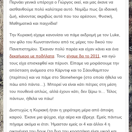
Περνάει γενικά υπέροχα ο Γιώργος εκεί, και μας έκανε να
αισθανθούμε πολύ καλύτερα αυτό. Νομίζω πως ζει ιδανική
ζωή, κάνοντας ακριβώς αυτά που του αρέσουν, Φυσική,
Μαθηματικά και παιχνίδια!
Την Κυριακή είχαμε κανονίσει να πάμε εκδρομή με τον Luke,
τον φίλο του Κωνσταντίνου από τις μέρες του δικού του
Πανεπιστημίου. Έκαναν πολύ παρέα και είχαν κάνει και ένα
δεκαήμερο με ποδήλατα
. Τους
είχαμε δει το 2011
, και εγώ
τους είχα επισκεφθεί και πέρυσι. Είπαμε να μοιράσουμε την
απόσταση ανάμεσα στο Κάρντιφ και το Σάουθαμπτον
(περίπου) και να πάμε στο Stonehenge (στο οποίο ήθελα να
πάω από πάντα…). Μπορεί να είναι κάτι πέτρες στη μέση
του πουθενά απλώς, αλλά έχουν κάτι, δεν ξέρω τι… Τέλος
πάντων, ήθελα να πάω!
Δυστυχώς η Κυριακή ήταν η χειρότερη μέρα από άποψη
καιρού. Έκανε μια ψύχρα, είχε αέρα και έβρεχε. Εμείς πάντως
πήγαμε ακόμα κι έτσι. Ήμασταν εμείς οι 4 και άλλοι 4 η
οικογένεια του Λουκ (τα δυο του κοριτσάκια είναι μικρά και