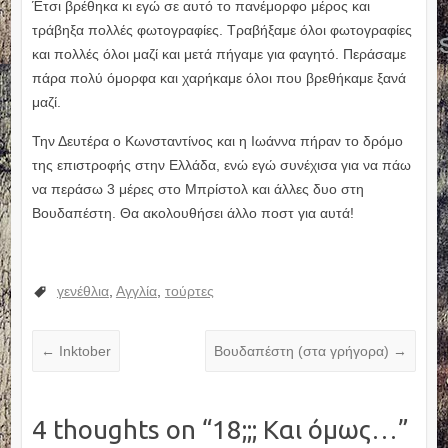
Έτσι βρέθηκα κι εγώ σε αυτό το πανέμορφο μέρος και
τράβηξα πολλές φωτογραφίες. Τραβήξαμε όλοι φωτογραφίες
και πολλές όλοι μαζί και μετά πήγαμε για φαγητό. Περάσαμε
πάρα πολύ όμορφα και χαρήκαμε όλοι που βρεθήκαμε ξανά
μαζί.
Την Δευτέρα ο Κωνσταντίνος και η Ιωάννα πήραν το δρόμο
της επιστροφής στην Ελλάδα, ενώ εγώ συνέχισα για να πάω
να περάσω 3 μέρες στο Μπρίστολ και άλλες δυο στη
Βουδαπέστη. Θα ακολουθήσει άλλο ποστ για αυτά!
γενέθλια
,
Αγγλία
,
τούρτες
←
Inktober
Βουδαπέστη (στα γρήγορα)
→
4 thoughts on “
18;;; Και όμως…
”