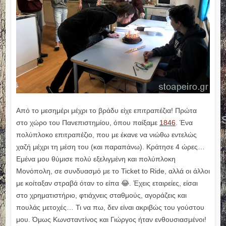
Από το μεσημέρι μέχρι το βράδυ είχε επιτραπέζια! Πρώτα
στο χώρο του Πανεπιστημίου, όπου παίξαμε
1846
. Ένα
πολύπλοκο επιτραπέζιο, που με έκανε να νιώθω εντελώς
χαζή μέχρι τη μέση του (και παραπάνω). Κράτησε 4 ώρες…
Εμένα μου θύμισε πολύ εξελιγμένη και πολύπλοκη
Μονόπολη, σε συνδυασμό με το Ticket to Ride, αλλά οι άλλοι
με κοίταξαν στραβά όταν το είπα 😂. Έχεις εταιρείες, είσαι
στο χρηματιστήριο, φτιάχνεις σταθμούς, αγοράζεις και
πουλάς μετοχές… Τι να πω, δεν είναι ακριβώς του γούστου
μου. Όμως Κωνσταντίνος και Γιώργος ήταν ενθουσιασμένοι!