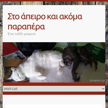
Skip
to
Στο άπειρο και ακόμα
content
παραπέρα
Ένα ταξίδι μακρινό