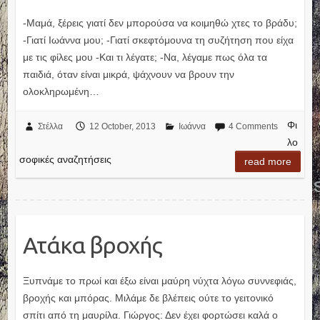
-Μαμά, ξέρεις γιατί δεν μπορούσα να κοιμηθώ χτες το βράδυ;
-Γιατί Ιωάννα μου; -Γιατί σκεφτόμουνα τη συζήτηση που είχα
με τις φίλες μου -Και τι λέγατε; -Να, λέγαμε πως όλα τα
παιδιά, όταν είναι μικρά, ψάχνουν να βρουν την
ολοκληρωμένη…
Φι
Στέλλα
12 October, 2013
Ιωάννα
4 Comments
λο
σοφικές αναζητήσεις
read more
Ατάκα βροχής
Ξυπνάμε το πρωί και έξω είναι μαύρη νύχτα λόγω συννεφιάς,
βροχής και μπόρας. Μιλάμε δε βλέπεις ούτε το γειτονικό
σπίτι από τη μαυρίλα. Γιώργος: Δεν έχει φορτώσει καλά ο