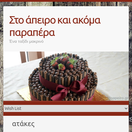
Skip
to
Στο άπειρο και ακόμα
content
παραπέρα
Ένα ταξίδι μακρινό
ατάκες