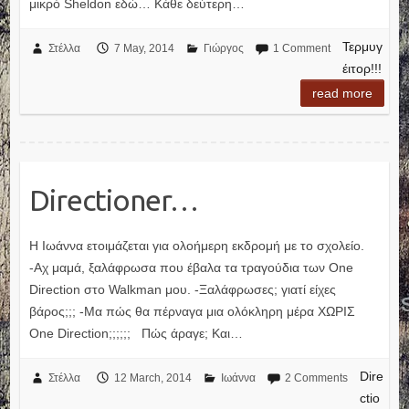
μικρό Sheldon εδώ… Κάθε δεύτερη…
Τερμυγ
Στέλλα
7 May, 2014
Γιώργος
1 Comment
έιτορ!!!
read more
Directioner…
Η Ιωάννα ετοιμάζεται για ολοήμερη εκδρομή με το σχολείο.
-Αχ μαμά, ξαλάφρωσα που έβαλα τα τραγούδια των One
Direction στο Walkman μου. -Ξαλάφρωσες; γιατί είχες
βάρος;;; -Μα πώς θα πέρναγα μια ολόκληρη μέρα ΧΩΡΙΣ
One Direction;;;;;; Πώς άραγε; Και…
Dire
Στέλλα
12 March, 2014
Ιωάννα
2 Comments
ctio